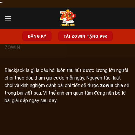
Bỏ
""
qua
nội
dung
ĐĂNG KÝ
TẢI ZOWIN TẶNG 99K
ZOWIN
Blackjack là gì là câu hỏi luôn thu hút được lượng lớn người
chơi theo dõi, tham gia cược mỗi ngày. Nguyên tắc, luật
chơi và kinh nghiệm đánh bài chi tiết sẽ được
zowin
chia sẻ
trong bài viết sau. Vì thế anh em quan tâm đừng nên bỏ lỡ
bài giải đáp ngay sau đây.