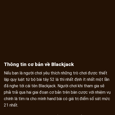
Thông tin cơ bản về Blackjack
Nếu bạn là người chơi yêu thích những trò chơi được thiết
lập quy luật từ bộ bài tây 52 lá thì nhất định ít nhất một lần
đã nghe tới cái tên Blackjack. Người chơi khi tham gia sẽ
phải trải qua hai giai đoạn cơ bản trên bàn cược với nhiệm vụ
chính là tìm ra cho mình hand bài có giá trị điểm số sát mức
21 nhất.