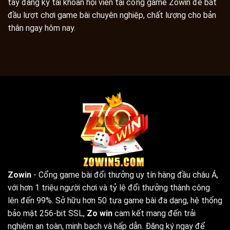
tay đăng ký tài khoản hội viên tại cổng game Zowin để bắt
đầu lượt chơi game bài chuyên nghiệp, chất lượng cho bản
thân ngay hôm nay.
Zowin
- Cổng game bài đổi thưởng uy tín hàng đầu châu Á,
với hơn 1 triệu người chơi và tỷ lệ đổi thưởng thành công
lên đến 99%. Sở hữu hơn 50 tựa game bài đa dạng, hệ thống
bảo mật 256-bit SSL,
Zo win
cam kết mang đến trải
nghiệm an toàn, minh bạch và hấp dẫn. Đăng ký ngay để