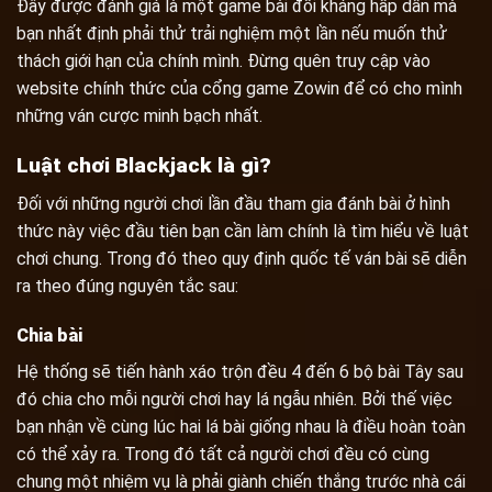
Đây được đánh giá là một game bài đối kháng hấp dẫn mà
bạn nhất định phải thử trải nghiệm một lần nếu muốn thử
thách giới hạn của chính mình. Đừng quên truy cập vào
website chính thức của cổng game Zowin để có cho mình
những ván cược minh bạch nhất.
Luật chơi Blackjack là gì?
Đối với những người chơi lần đầu tham gia đánh bài ở hình
thức này việc đầu tiên bạn cần làm chính là tìm hiểu về luật
chơi chung. Trong đó theo quy định quốc tế ván bài sẽ diễn
ra theo đúng nguyên tắc sau:
Chia bài
Hệ thống sẽ tiến hành xáo trộn đều 4 đến 6 bộ bài Tây sau
đó chia cho mỗi người chơi hay lá ngẫu nhiên. Bởi thế việc
bạn nhận về cùng lúc hai lá bài giống nhau là điều hoàn toàn
có thể xảy ra. Trong đó tất cả người chơi đều có cùng
chung một nhiệm vụ là phải giành chiến thắng trước nhà cái