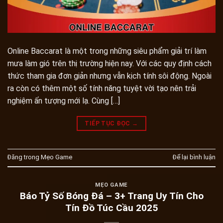
Online Baccarat là một trong những siêu phẩm giải trí làm
mưa làm gió trên thị trường hiện nay. Với các quy định cách
thức tham gia đơn giản nhưng vẫn kịch tính sôi động. Ngoài
ra còn có thêm một số tính năng tuyệt vời tạo nên trải
nghiệm ấn tượng mới lạ. Cùng […]
TIẾP TỤC ĐỌC
→
Đăng trong
Mẹo Game
Để lại bình luận
MẸO GAME
Báo Tỷ Số Bóng Đá – 3+ Trang Uy Tín Cho
Tín Đồ Túc Cầu 2025