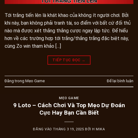
Tới trắng tiến lên là khát khao của không ít người chơi. Bởi
khi này, bạn không phải tranh tài, so điểm với bất cứ đối thủ
nào mà được xét thắng thắng cược ngay lập tức. Để hiểu
hơn về các trường hợp tới trắng/thắng trắng đặc biệt này,
cùng Zo win tham khảo […]
TIẾP TỤC ĐỌC
→
Đăng trong
Mẹo Game
Để lại bình luận
MẸO GAME
9 Loto – Cách Chơi Và Top Mẹo Dự Đoán
Cực Hay Bạn Cần Biết
ĐĂNG VÀO
THÁNG 3 19, 2025
BỞI
H MIKA