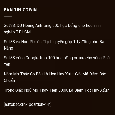
BẢN TIN ZOWIN
Sut88, DJ Hoàng Anh tặng 500 học bổng cho học sinh
nghèo TP.HCM
Sut88 và Noo Phước Thịnh quyên góp 1 tỷ đồng cho Đà
Nẵng
Sut88 cùng Google trao 100 học bổng online cho vùng Phú
Yên
Nằm Mơ Thấy Có Bầu Là Hên Hay Xui – Giải Mã Điềm Báo
Chuẩn
Trong Giấc Ngủ Mơ Thấy Tiền 500K Là Điềm Tốt Hay Xấu?
[autobacklink position="4"]