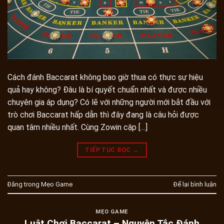
Cách đánh Baccarat không bao giờ thua có thực sự hiệu
quả hay không? Đâu là bí quyết chuẩn nhất và được nhiều
chuyên gia áp dụng? Có lẽ với những người mới bắt đầu với
trò chơi Baccarat hấp dẫn thì đây đang là câu hỏi được
quan tâm nhiều nhất. Cùng Zowin cập […]
TIẾP TỤC ĐỌC
→
Đăng trong
Mẹo Game
Để lại bình luận
MẸO GAME
Luật Chơi Baccarat – Nguyên Tắc Đánh