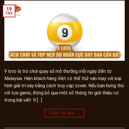
19
Th3
9 loto là trò chơi quay số mở thưởng mỗi ngày đến từ
Malaysia. Hiện khách hàng Việt có thể thử vận may với loại
hình giải trí này bằng cách truy cập zowin. Nếu bạn hứng thú
với tựa game, đừng bỏ qua một số thông tin giới thiệu có
trong bài viết. 9 […]
TIẾP TỤC ĐỌC
→