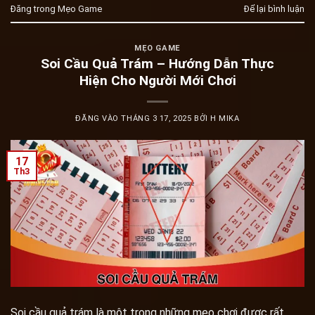
Đăng trong
Mẹo Game
Để lại bình luận
MẸO GAME
Soi Cầu Quả Trám – Hướng Dẫn Thực
Hiện Cho Người Mới Chơi
ĐĂNG VÀO
THÁNG 3 17, 2025
BỞI
H MIKA
17
Th3
Soi cầu quả trám là một trong những mẹo chơi được rất