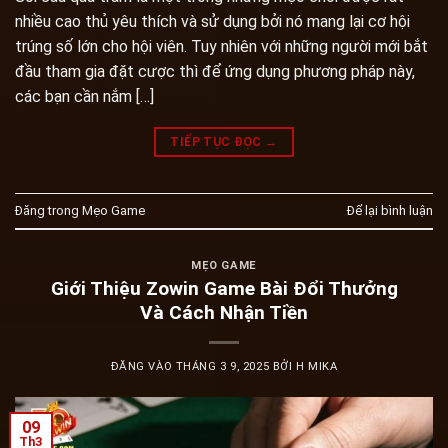
nhiều cao thủ yêu thích và sử dụng bởi nó mang lại cơ hội
trúng số lớn cho hội viên. Tuy nhiên với những người mới bắt
đầu tham gia đặt cược thì để ứng dụng phương pháp này,
các bạn cần nắm […]
TIẾP TỤC ĐỌC
→
Đăng trong
Mẹo Game
Để lại bình luận
MẸO GAME
Giới Thiệu Zowin Game Bài Đổi Thưởng
Và Cách Nhận Tiền
ĐĂNG VÀO
THÁNG 3 9, 2025
BỞI
H MIKA
09
Th3