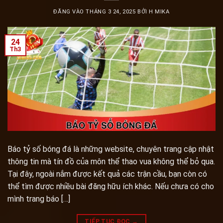
ĐĂNG VÀO
THÁNG 3 24, 2025
BỞI
H MIKA
24
Th3
Báo tỷ số bóng đá là những website, chuyên trang cập nhật
thông tin mà tín đồ của môn thể thao vua không thể bỏ qua.
Tại đây, ngoài nắm được kết quả các trận cầu, bạn còn có
thể tìm được nhiều bài đăng hữu ích khác. Nếu chưa có cho
mình trang báo […]
TIẾP TỤC ĐỌC
→