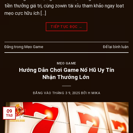
tiền thưởng giá trị, cùng zowin tài xỉu tham khảo ngay loạt
mẹo cực hữu ích […]
TIẾP TỤC ĐỌC
→
Đăng trong
Mẹo Game
Để lại bình luận
MẸO GAME
Hướng Dẫn Chơi Game Nổ Hũ Uy Tín
Nhận Thưởng Lớn
ĐĂNG VÀO
THÁNG 3 9, 2025
BỞI
H MIKA
09
Th3