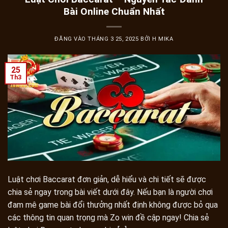
Bài Online Chuẩn Nhất
ĐĂNG VÀO
THÁNG 3 25, 2025
BỞI
H MIKA
25
Th3
Luật chơi Baccarat đơn giản, dễ hiểu và chi tiết sẽ được
chia sẻ ngay trong bài viết dưới đây. Nếu bạn là người chơi
đam mê game bài đổi thưởng nhất định không được bỏ qua
các thông tin quan trọng mà Zo win đề cập ngay! Chia sẻ