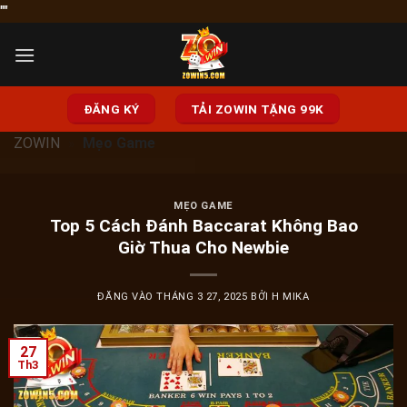
Bỏ
""
qua
nội
dung
ĐĂNG KÝ
TẢI ZOWIN TẶNG 99K
ZOWIN
»
Mẹo Game
MẸO GAME
Top 5 Cách Đánh Baccarat Không Bao
Giờ Thua Cho Newbie
ĐĂNG VÀO
THÁNG 3 27, 2025
BỞI
H MIKA
27
Th3